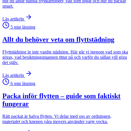
hur du lånar stabila flyttkartonger, vad som ingår och hur du packar
smart.
Läs artikeln
5
min läsning
Allt du behöver veta om flyttstädning
Flyttstädning är inte vanlig städning. Här går vi igenom vad som ska
göras, vad besiktningsmannen tittar på och varför du sällan vill göra
det själv.
Läs artikeln
6
min läsning
Packa inför flytten – guide som faktiskt
fungerar
Rätt packat är halva flytten. Vi delar med oss av ordningen,
materialet och knepen våra movers använder varje vecka.