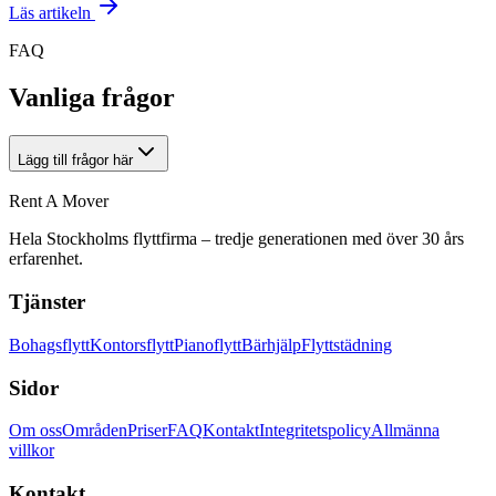
Läs artikeln
FAQ
Vanliga frågor
Lägg till frågor här
Rent A Mover
Hela Stockholms flyttfirma – tredje generationen med över 30 års
erfarenhet.
Tjänster
Bohagsflytt
Kontorsflytt
Pianoflytt
Bärhjälp
Flyttstädning
Sidor
Om oss
Områden
Priser
FAQ
Kontakt
Integritetspolicy
Allmänna
villkor
Kontakt