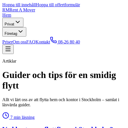
Hoppa till innehåll
Hoppa till offertformulär
RM
Rent A Mover
Hem
Privat
Företag
Priser
Om oss
FAQ
Kontakt
08-26 80 40
Artiklar
Guider och tips för en smidig
flytt
Allt vi lärt oss av att flytta hem och kontor i Stockholm – samlat i
läsvärda guider.
7
min läsning