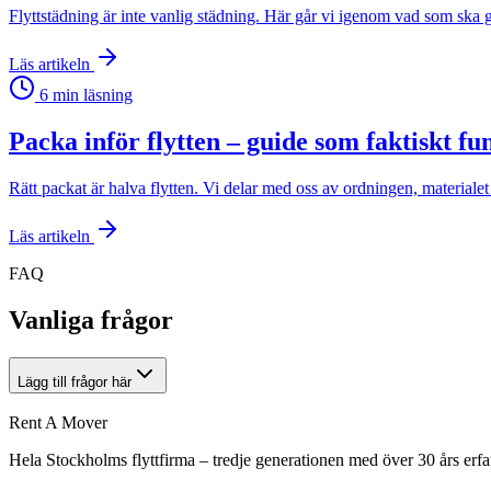
Flyttstädning är inte vanlig städning. Här går vi igenom vad som ska gö
Läs artikeln
6
min läsning
Packa inför flytten – guide som faktiskt fu
Rätt packat är halva flytten. Vi delar med oss av ordningen, material
Läs artikeln
FAQ
Vanliga frågor
Lägg till frågor här
Rent A Mover
Hela Stockholms flyttfirma – tredje generationen med över 30 års erfa