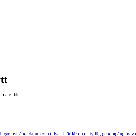
tt
ärda guider.
åningar, avstånd, datum och tillval. Här får du en tydlig genomgång av v