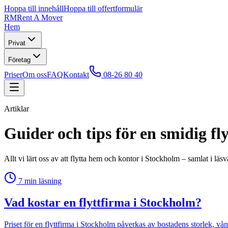
Hoppa till innehåll
Hoppa till offertformulär
RM
Rent A Mover
Hem
Privat
Företag
Priser
Om oss
FAQ
Kontakt
08-26 80 40
Artiklar
Guider och tips för en smidig fly
Allt vi lärt oss av att flytta hem och kontor i Stockholm – samlat i läsv
7
min läsning
Vad kostar en flyttfirma i Stockholm?
Priset för en flyttfirma i Stockholm påverkas av bostadens storlek, v