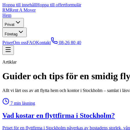
Hoppa till innehåll
Hoppa till offertformulär
RM
Rent A Mover
Hem
Privat
Företag
Priser
Om oss
FAQ
Kontakt
08-26 80 40
Artiklar
Guider och tips för en smidig fly
Allt vi lärt oss av att flytta hem och kontor i Stockholm – samlat i läsv
7
min läsning
Vad kostar en flyttfirma i Stockholm?
Priset för en flyttfirma i Stockholm påverkas av bostadens storlek, v