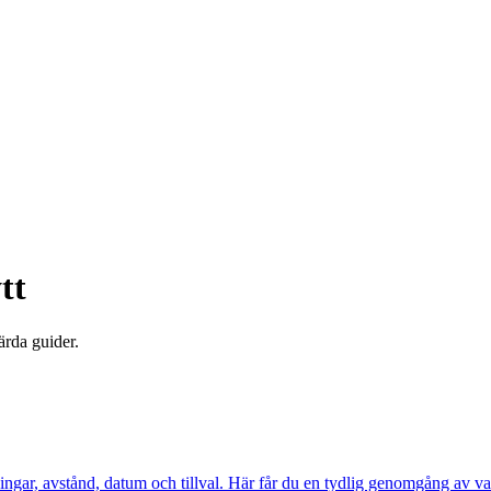
tt
ärda guider.
åningar, avstånd, datum och tillval. Här får du en tydlig genomgång av v