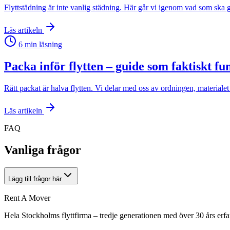
Flyttstädning är inte vanlig städning. Här går vi igenom vad som ska gö
Läs artikeln
6
min läsning
Packa inför flytten – guide som faktiskt fu
Rätt packat är halva flytten. Vi delar med oss av ordningen, material
Läs artikeln
FAQ
Vanliga frågor
Lägg till frågor här
Rent A Mover
Hela Stockholms flyttfirma – tredje generationen med över 30 års erfa