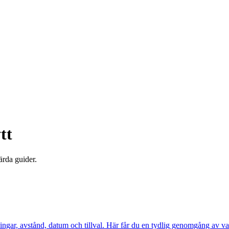
tt
ärda guider.
åningar, avstånd, datum och tillval. Här får du en tydlig genomgång av v