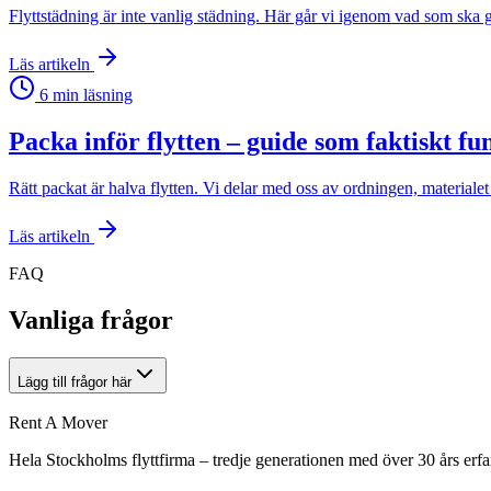
Flyttstädning är inte vanlig städning. Här går vi igenom vad som ska gö
Läs artikeln
6
min läsning
Packa inför flytten – guide som faktiskt fu
Rätt packat är halva flytten. Vi delar med oss av ordningen, material
Läs artikeln
FAQ
Vanliga frågor
Lägg till frågor här
Rent A Mover
Hela Stockholms flyttfirma – tredje generationen med över 30 års erfa