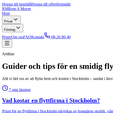
Hoppa till innehåll
Hoppa till offertformulär
RM
Rent A Mover
Hem
Privat
Företag
Priser
Om oss
FAQ
Kontakt
08-26 80 40
Artiklar
Guider och tips för en smidig fly
Allt vi lärt oss av att flytta hem och kontor i Stockholm – samlat i läsv
7
min läsning
Vad kostar en flyttfirma i Stockholm?
Priset för en flyttfirma i Stockholm påverkas av bostadens storlek, v