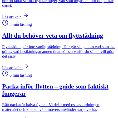
hur du lånar stabila flyttkartonger, vad som ingår och hur du packar
smart.
Läs artikeln
5
min läsning
Allt du behöver veta om flyttstädning
Flyttstädning är inte vanlig städning. Här går vi igenom vad som ska
göras, vad besiktningsmannen tittar på och varför du sällan vill göra
det själv.
Läs artikeln
6
min läsning
Packa inför flytten – guide som faktiskt
fungerar
Rätt packat är halva flytten. Vi delar med oss av ordningen,
materialet och knepen våra movers använder varje vecka.