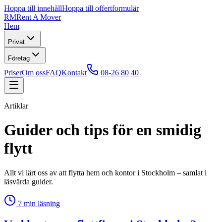
Hoppa till innehåll
Hoppa till offertformulär
RM
Rent A Mover
Hem
Privat
Företag
Priser
Om oss
FAQ
Kontakt
08-26 80 40
Artiklar
Guider och tips för en smidig
flytt
Allt vi lärt oss av att flytta hem och kontor i Stockholm – samlat i
läsvärda guider.
7
min läsning