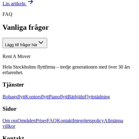
Läs artikeln
FAQ
Vanliga frågor
Lägg till frågor här
Rent A Mover
Hela Stockholms flyttfirma – tredje generationen med över 30 års
erfarenhet.
Tjänster
Bohagsflytt
Kontorsflytt
Pianoflytt
Bärhjälp
Flyttstädning
Sidor
Om oss
Områden
Priser
FAQ
Kontakt
Integritetspolicy
Allmänna
villkor
Kontakt