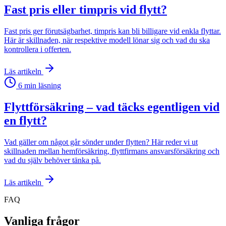
Fast pris eller timpris vid flytt?
Fast pris ger förutsägbarhet, timpris kan bli billigare vid enkla flyttar.
Här är skillnaden, när respektive modell lönar sig och vad du ska
kontrollera i offerten.
Läs artikeln
6
min läsning
Flyttförsäkring – vad täcks egentligen vid
en flytt?
Vad gäller om något går sönder under flytten? Här reder vi ut
skillnaden mellan hemförsäkring, flyttfirmans ansvarsförsäkring och
vad du själv behöver tänka på.
Läs artikeln
FAQ
Vanliga frågor