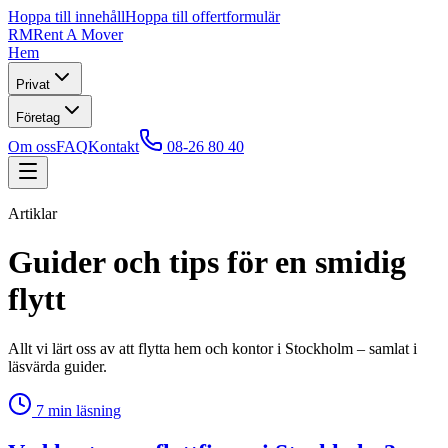
Hoppa till innehåll
Hoppa till offertformulär
RM
Rent A Mover
Hem
Privat
Företag
Om oss
FAQ
Kontakt
08-26 80 40
Artiklar
Guider och tips för en smidig
flytt
Allt vi lärt oss av att flytta hem och kontor i Stockholm – samlat i
läsvärda guider.
7
min läsning