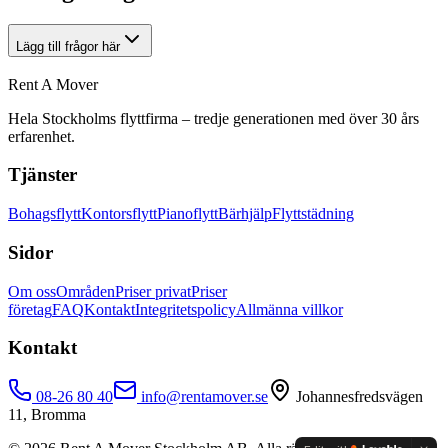
Lägg till frågor här
Rent A Mover
Hela Stockholms flyttfirma – tredje generationen med över 30 års
erfarenhet.
Tjänster
Bohagsflytt
Kontorsflytt
Pianoflytt
Bärhjälp
Flyttstädning
Sidor
Om oss
Områden
Priser privat
Priser
företag
FAQ
Kontakt
Integritetspolicy
Allmänna villkor
Kontakt
08-26 80 40
info@rentamover.se
Johannesfredsvägen
11, Bromma