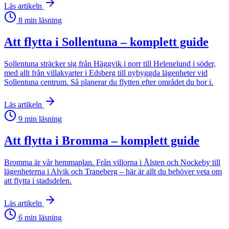
Läs artikeln
8
min läsning
Att flytta i Sollentuna – komplett guide
Sollentuna sträcker sig från Häggvik i norr till Helenelund i söder,
med allt från villakvarter i Edsberg till nybyggda lägenheter vid
Sollentuna centrum. Så planerar du flytten efter området du bor i.
Läs artikeln
9
min läsning
Att flytta i Bromma – komplett guide
Bromma är vår hemmaplan. Från villorna i Ålsten och Nockeby till
lägenheterna i Alvik och Traneberg – här är allt du behöver veta om
att flytta i stadsdelen.
Läs artikeln
6
min läsning