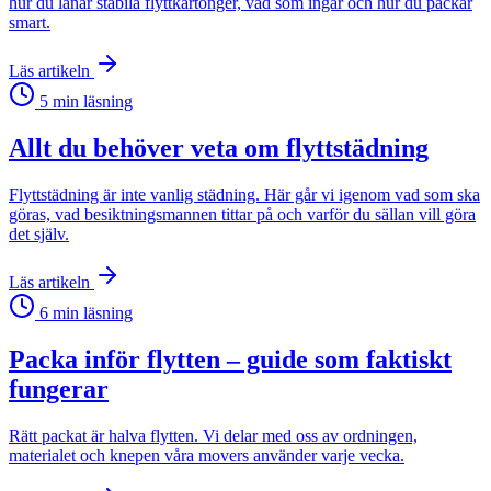
hur du lånar stabila flyttkartonger, vad som ingår och hur du packar
smart.
Läs artikeln
5
min läsning
Allt du behöver veta om flyttstädning
Flyttstädning är inte vanlig städning. Här går vi igenom vad som ska
göras, vad besiktningsmannen tittar på och varför du sällan vill göra
det själv.
Läs artikeln
6
min läsning
Packa inför flytten – guide som faktiskt
fungerar
Rätt packat är halva flytten. Vi delar med oss av ordningen,
materialet och knepen våra movers använder varje vecka.