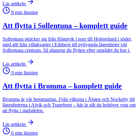
Läs artikeln
8
min läsning
Att flytta i Sollentuna – komplett guide
Sollentuna sträcker sig från Häggvik i norr till Helenelund i söder,
med allt från villakvarter i Edsberg till nybyggda lägenheter vid
Sollentuna centrum. Så planerar du flytten efter området du bor i.
Läs artikeln
9
min läsning
Att flytta i Bromma – komplett guide
Bromma är vår hemmaplan. Från villorna i Ålsten och Nockeby till
lägenheterna i Alvik och Traneberg – här är allt du behöver veta om
att flytta i stadsdelen.
Läs artikeln
6
min läsning