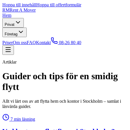
Hoppa till innehåll
Hoppa till offertformulär
RM
Rent A Mover
Hem
Privat
Företag
Priser
Om oss
FAQ
Kontakt
08-26 80 40
Artiklar
Guider och tips för en smidig
flytt
Allt vi lärt oss av att flytta hem och kontor i Stockholm – samlat i
läsvärda guider.
7
min läsning