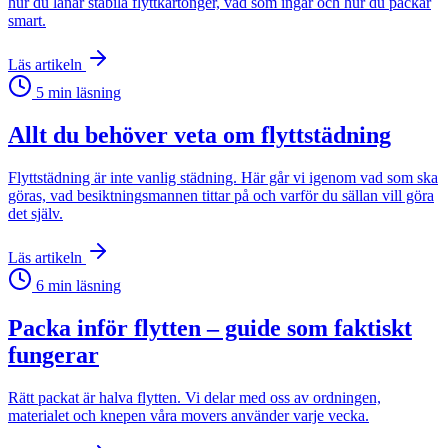
hur du lånar stabila flyttkartonger, vad som ingår och hur du packar
smart.
Läs artikeln
5
min läsning
Allt du behöver veta om flyttstädning
Flyttstädning är inte vanlig städning. Här går vi igenom vad som ska
göras, vad besiktningsmannen tittar på och varför du sällan vill göra
det själv.
Läs artikeln
6
min läsning
Packa inför flytten – guide som faktiskt
fungerar
Rätt packat är halva flytten. Vi delar med oss av ordningen,
materialet och knepen våra movers använder varje vecka.