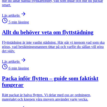
hur du lånar stabila flyttkartonger, vad som ingår och hur du packar
smart.
Läs artikeln
5
min läsning
Allt du behöver veta om flyttstädning
Flyttstädning är inte vanlig städning. Här går vi igenom vad som ska
göras, vad besiktningsmannen tittar på och varför du sällan vill göra
det själv.
Läs artikeln
6
min läsning
Packa inför flytten – guide som faktiskt
fungerar
Rätt packat är halva flytten. Vi delar med oss av ordningen,
materialet och knepen våra movers använder varje vecka.