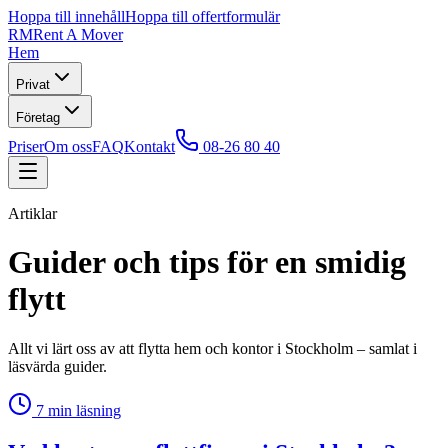
Hoppa till innehåll
Hoppa till offertformulär
RM
Rent A Mover
Hem
Privat
Företag
Priser
Om oss
FAQ
Kontakt
08-26 80 40
Artiklar
Guider och tips för en smidig
flytt
Allt vi lärt oss av att flytta hem och kontor i Stockholm – samlat i
läsvärda guider.
7
min läsning