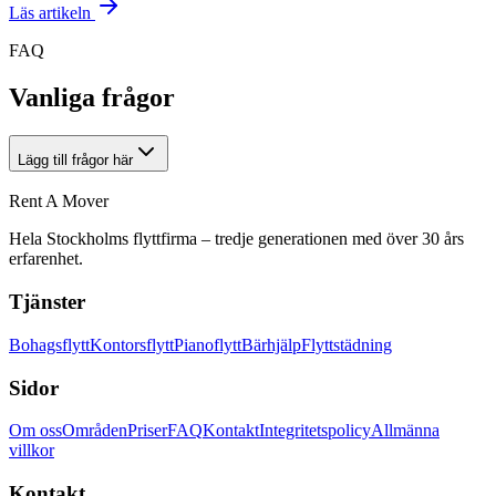
Läs artikeln
FAQ
Vanliga frågor
Lägg till frågor här
Rent A Mover
Hela Stockholms flyttfirma – tredje generationen med över 30 års
erfarenhet.
Tjänster
Bohagsflytt
Kontorsflytt
Pianoflytt
Bärhjälp
Flyttstädning
Sidor
Om oss
Områden
Priser
FAQ
Kontakt
Integritetspolicy
Allmänna
villkor
Kontakt