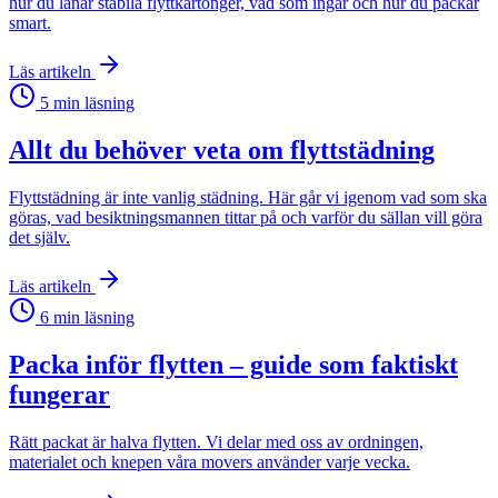
hur du lånar stabila flyttkartonger, vad som ingår och hur du packar
smart.
Läs artikeln
5
min läsning
Allt du behöver veta om flyttstädning
Flyttstädning är inte vanlig städning. Här går vi igenom vad som ska
göras, vad besiktningsmannen tittar på och varför du sällan vill göra
det själv.
Läs artikeln
6
min läsning
Packa inför flytten – guide som faktiskt
fungerar
Rätt packat är halva flytten. Vi delar med oss av ordningen,
materialet och knepen våra movers använder varje vecka.