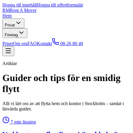
Hoppa till innehåll
Hoppa till offertformulär
RM
Rent A Mover
Hem
Privat
Företag
Priser
Om oss
FAQ
Kontakt
08-26 80 40
Artiklar
Guider och tips för en smidig
flytt
Allt vi lärt oss av att flytta hem och kontor i Stockholm – samlat i
läsvärda guider.
7
min läsning