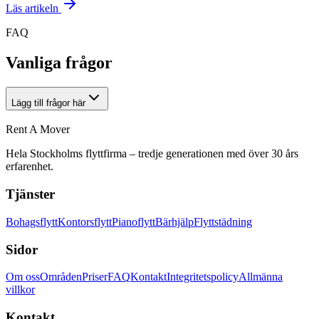
Läs artikeln
FAQ
Vanliga frågor
Lägg till frågor här
Rent A Mover
Hela Stockholms flyttfirma – tredje generationen med över 30 års
erfarenhet.
Tjänster
Bohagsflytt
Kontorsflytt
Pianoflytt
Bärhjälp
Flyttstädning
Sidor
Om oss
Områden
Priser
FAQ
Kontakt
Integritetspolicy
Allmänna
villkor
Kontakt