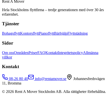
Rent A Mover
Hela Stockholms flyttfirma – tredje generationen med över 30 års
erfarenhet.
Tjänster
Bohagsflytt
Kontorsflytt
Pianoflytt
Bärhjälp
Flyttstädning
Sidor
Om oss
Områden
Priser
FAQ
Kontakt
Integritetspolicy
Allmänna
villkor
Kontakt
08-26 80 40
info@rentamover.se
Johannesfredsvägen
11, Bromma
©
2026
Rent A Mover Stockholm AB. Alla rättigheter förbehållna.