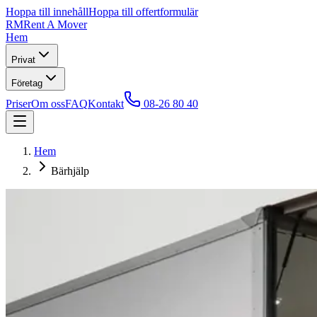
Hoppa till innehåll
Hoppa till offertformulär
RM
Rent A Mover
Hem
Privat
Företag
Priser
Om oss
FAQ
Kontakt
08-26 80 40
Hem
Bärhjälp