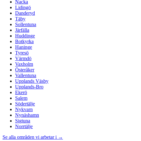
Nacka
Lidingö
Danderyd
Täby
Sollentuna
Järfälla
Huddinge
Botkyrka
Haninge
Tyresö
Värmdö
Vaxholm
Österåker
Vallentuna
Upplands Väsby
Upplands-Bro
Ekerö
Salem
Södertälje
Nykvarn
Nynäshamn
Sigtuna
Norrtälje
Se alla områden vi arbetar i →