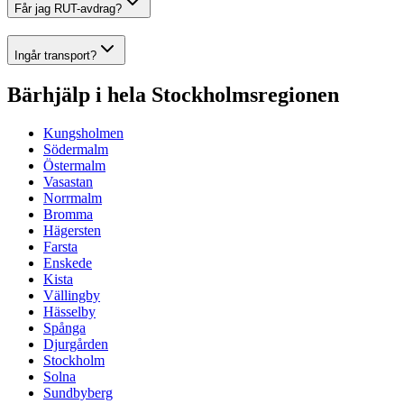
Får jag RUT-avdrag?
Ingår transport?
Bärhjälp i hela Stockholmsregionen
Kungsholmen
Södermalm
Östermalm
Vasastan
Norrmalm
Bromma
Hägersten
Farsta
Enskede
Kista
Vällingby
Hässelby
Spånga
Djurgården
Stockholm
Solna
Sundbyberg