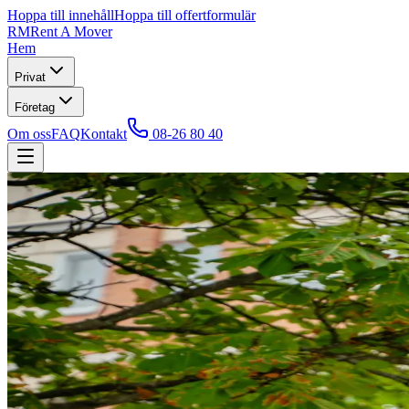
Hoppa till innehåll
Hoppa till offertformulär
RM
Rent A Mover
Hem
Privat
Företag
Om oss
FAQ
Kontakt
08-26 80 40