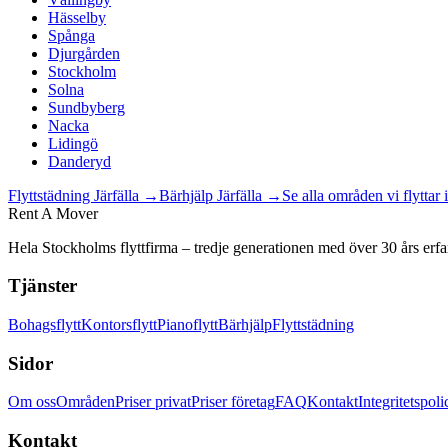
Hässelby
Spånga
Djurgården
Stockholm
Solna
Sundbyberg
Nacka
Lidingö
Danderyd
Flyttstädning
Järfälla
→
Bärhjälp
Järfälla
→
Se alla områden vi flyttar
Rent A Mover
Hela Stockholms flyttfirma – tredje generationen med över 30 års erfa
Tjänster
Bohagsflytt
Kontorsflytt
Pianoflytt
Bärhjälp
Flyttstädning
Sidor
Om oss
Områden
Priser privat
Priser företag
FAQ
Kontakt
Integritetspoli
Kontakt