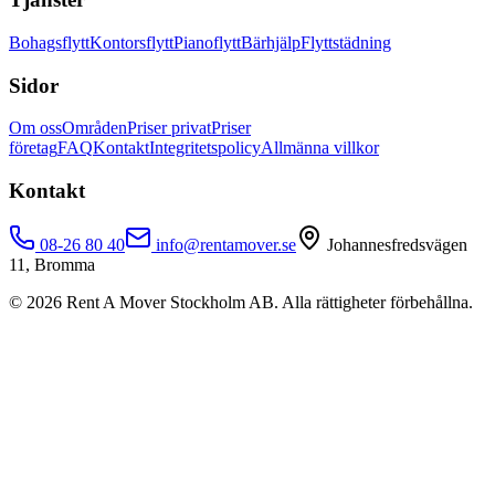
Bohagsflytt
Kontorsflytt
Pianoflytt
Bärhjälp
Flyttstädning
Sidor
Om oss
Områden
Priser privat
Priser
företag
FAQ
Kontakt
Integritetspolicy
Allmänna villkor
Kontakt
08-26 80 40
info@rentamover.se
Johannesfredsvägen
11, Bromma
©
2026
Rent A Mover Stockholm AB. Alla rättigheter förbehållna.