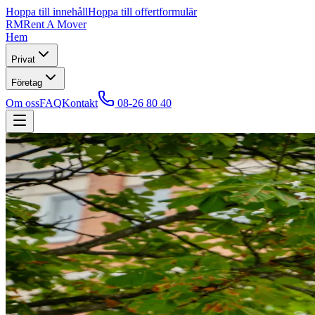
Hoppa till innehåll
Hoppa till offertformulär
RM
Rent A Mover
Hem
Privat
Företag
Om oss
FAQ
Kontakt
08-26 80 40