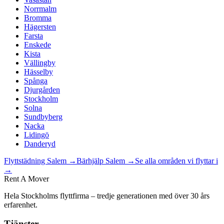
Norrmalm
Bromma
Hägersten
Farsta
Enskede
Kista
Vällingby
Hässelby
Spånga
Djurgården
Stockholm
Solna
Sundbyberg
Nacka
Lidingö
Danderyd
Flyttstädning
Salem
→
Bärhjälp
Salem
→
Se alla områden vi flyttar i
→
Rent A Mover
Hela Stockholms flyttfirma – tredje generationen med över 30 års
erfarenhet.
Tjänster