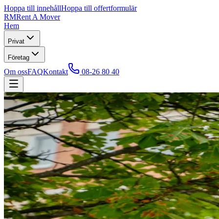
Hoppa till innehåll
Hoppa till offertformulär
RM
Rent A Mover
Hem
Privat
Företag
Om oss
FAQ
Kontakt
08-26 80 40