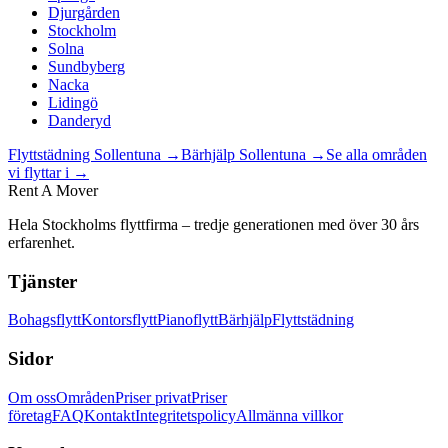
Djurgården
Stockholm
Solna
Sundbyberg
Nacka
Lidingö
Danderyd
Flyttstädning
Sollentuna
→
Bärhjälp
Sollentuna
→
Se alla områden
vi flyttar i →
Rent A Mover
Hela Stockholms flyttfirma – tredje generationen med över 30 års
erfarenhet.
Tjänster
Bohagsflytt
Kontorsflytt
Pianoflytt
Bärhjälp
Flyttstädning
Sidor
Om oss
Områden
Priser privat
Priser
företag
FAQ
Kontakt
Integritetspolicy
Allmänna villkor