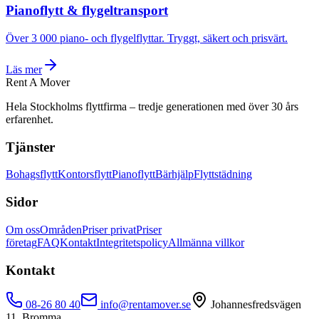
Pianoflytt & flygeltransport
Över 3 000 piano- och flygelflyttar. Tryggt, säkert och prisvärt.
Läs mer
Rent A Mover
Hela Stockholms flyttfirma – tredje generationen med över 30 års
erfarenhet.
Tjänster
Bohagsflytt
Kontorsflytt
Pianoflytt
Bärhjälp
Flyttstädning
Sidor
Om oss
Områden
Priser privat
Priser
företag
FAQ
Kontakt
Integritetspolicy
Allmänna villkor
Kontakt
08-26 80 40
info@rentamover.se
Johannesfredsvägen
11, Bromma