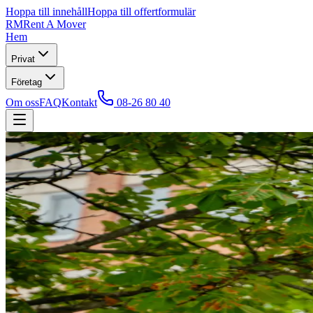
Hoppa till innehåll
Hoppa till offertformulär
RM
Rent A Mover
Hem
Privat
Företag
Om oss
FAQ
Kontakt
08-26 80 40