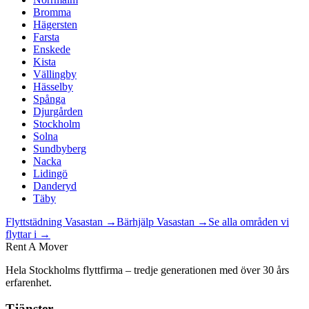
Bromma
Hägersten
Farsta
Enskede
Kista
Vällingby
Hässelby
Spånga
Djurgården
Stockholm
Solna
Sundbyberg
Nacka
Lidingö
Danderyd
Täby
Flyttstädning
Vasastan
→
Bärhjälp
Vasastan
→
Se alla områden vi
flyttar i →
Rent A Mover
Hela Stockholms flyttfirma – tredje generationen med över 30 års
erfarenhet.
Tjänster