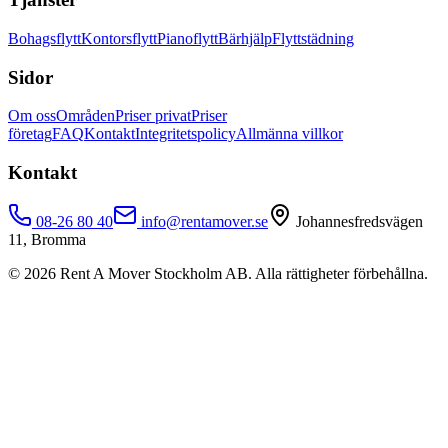
Bohagsflytt
Kontorsflytt
Pianoflytt
Bärhjälp
Flyttstädning
Sidor
Om oss
Områden
Priser privat
Priser
företag
FAQ
Kontakt
Integritetspolicy
Allmänna villkor
Kontakt
08-26 80 40
info@rentamover.se
Johannesfredsvägen
11, Bromma
©
2026
Rent A Mover Stockholm AB. Alla rättigheter förbehållna.