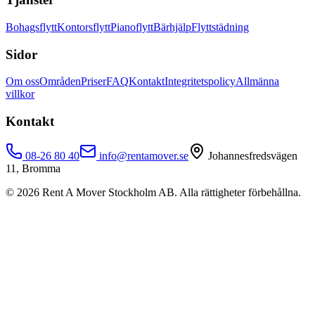
Bohagsflytt
Kontorsflytt
Pianoflytt
Bärhjälp
Flyttstädning
Sidor
Om oss
Områden
Priser
FAQ
Kontakt
Integritetspolicy
Allmänna
villkor
Kontakt
08-26 80 40
info@rentamover.se
Johannesfredsvägen
11, Bromma
©
2026
Rent A Mover Stockholm AB. Alla rättigheter förbehållna.