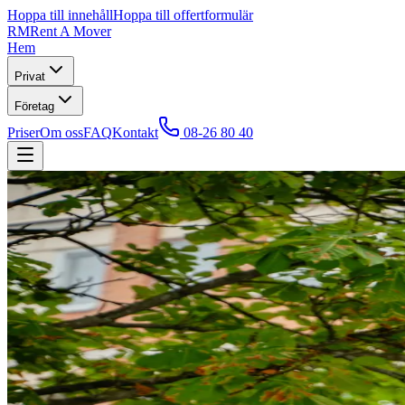
Hoppa till innehåll
Hoppa till offertformulär
RM
Rent A Mover
Hem
Privat
Företag
Priser
Om oss
FAQ
Kontakt
08-26 80 40