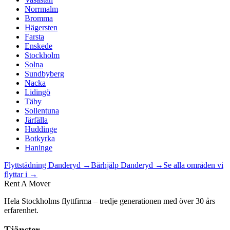
Norrmalm
Bromma
Hägersten
Farsta
Enskede
Stockholm
Solna
Sundbyberg
Nacka
Lidingö
Täby
Sollentuna
Järfälla
Huddinge
Botkyrka
Haninge
Flyttstädning
Danderyd
→
Bärhjälp
Danderyd
→
Se alla områden vi
flyttar i →
Rent A Mover
Hela Stockholms flyttfirma – tredje generationen med över 30 års
erfarenhet.
Tjänster