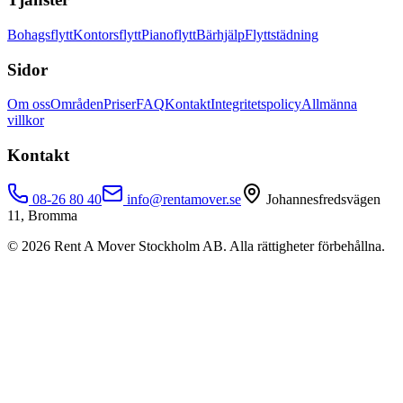
Bohagsflytt
Kontorsflytt
Pianoflytt
Bärhjälp
Flyttstädning
Sidor
Om oss
Områden
Priser
FAQ
Kontakt
Integritetspolicy
Allmänna
villkor
Kontakt
08-26 80 40
info@rentamover.se
Johannesfredsvägen
11, Bromma
©
2026
Rent A Mover Stockholm AB. Alla rättigheter förbehållna.