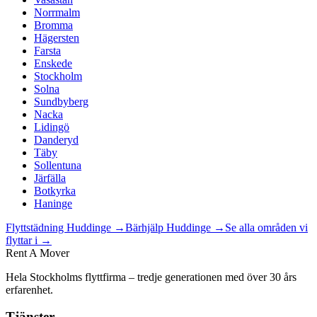
Norrmalm
Bromma
Hägersten
Farsta
Enskede
Stockholm
Solna
Sundbyberg
Nacka
Lidingö
Danderyd
Täby
Sollentuna
Järfälla
Botkyrka
Haninge
Flyttstädning
Huddinge
→
Bärhjälp
Huddinge
→
Se alla områden vi
flyttar i →
Rent A Mover
Hela Stockholms flyttfirma – tredje generationen med över 30 års
erfarenhet.
Tjänster