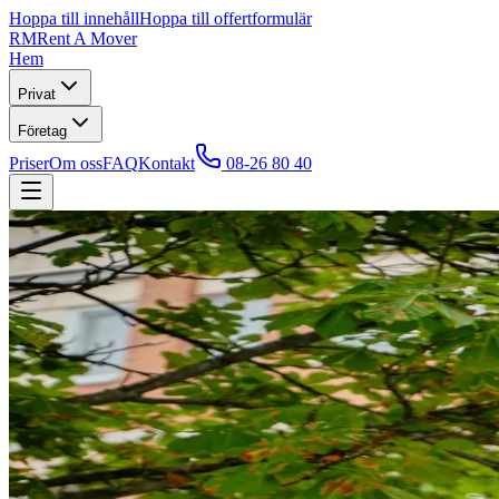
Hoppa till innehåll
Hoppa till offertformulär
RM
Rent A Mover
Hem
Privat
Företag
Priser
Om oss
FAQ
Kontakt
08-26 80 40