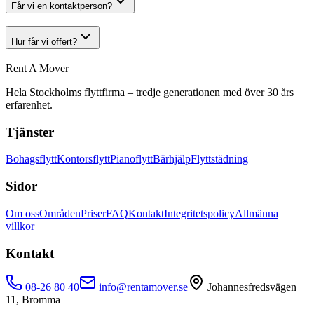
Får vi en kontaktperson?
Hur får vi offert?
Rent A Mover
Hela Stockholms flyttfirma – tredje generationen med över 30 års
erfarenhet.
Tjänster
Bohagsflytt
Kontorsflytt
Pianoflytt
Bärhjälp
Flyttstädning
Sidor
Om oss
Områden
Priser
FAQ
Kontakt
Integritetspolicy
Allmänna
villkor
Kontakt
08-26 80 40
info@rentamover.se
Johannesfredsvägen
11, Bromma