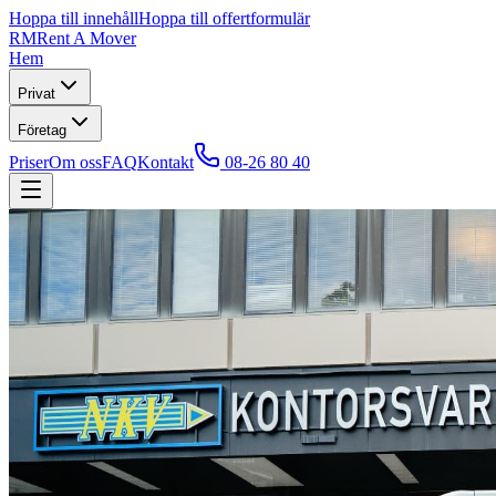
Hoppa till innehåll
Hoppa till offertformulär
RM
Rent A Mover
Hem
Privat
Företag
Priser
Om oss
FAQ
Kontakt
08-26 80 40