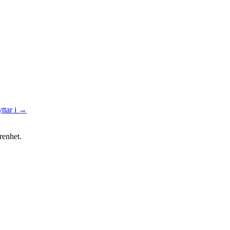
yttar i →
renhet.