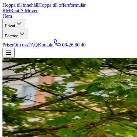
Hoppa till innehåll
Hoppa till offertformulär
RM
Rent A Mover
Hem
Privat
Företag
Priser
Om oss
FAQ
Kontakt
08-26 80 40