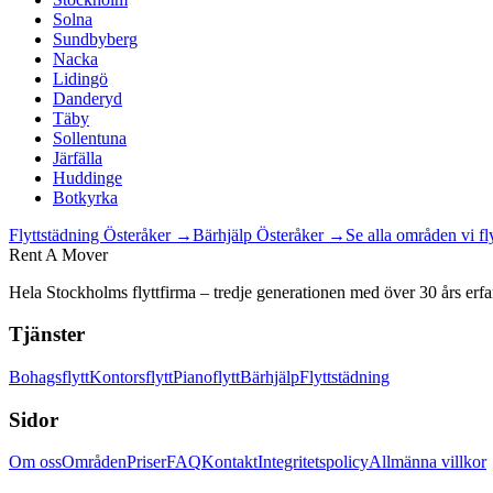
Solna
Sundbyberg
Nacka
Lidingö
Danderyd
Täby
Sollentuna
Järfälla
Huddinge
Botkyrka
Flyttstädning
Österåker
→
Bärhjälp
Österåker
→
Se alla områden vi fl
Rent A Mover
Hela Stockholms flyttfirma – tredje generationen med över 30 års erfa
Tjänster
Bohagsflytt
Kontorsflytt
Pianoflytt
Bärhjälp
Flyttstädning
Sidor
Om oss
Områden
Priser
FAQ
Kontakt
Integritetspolicy
Allmänna villkor