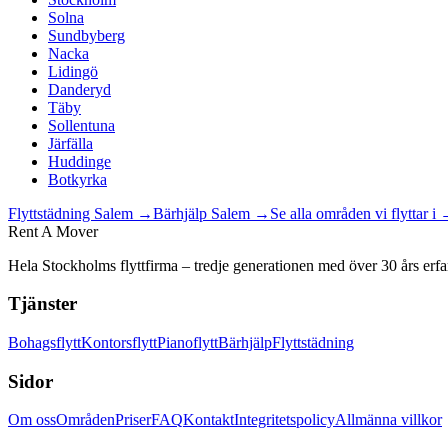
Solna
Sundbyberg
Nacka
Lidingö
Danderyd
Täby
Sollentuna
Järfälla
Huddinge
Botkyrka
Flyttstädning
Salem
→
Bärhjälp
Salem
→
Se alla områden vi flyttar i
Rent A Mover
Hela Stockholms flyttfirma – tredje generationen med över 30 års erfa
Tjänster
Bohagsflytt
Kontorsflytt
Pianoflytt
Bärhjälp
Flyttstädning
Sidor
Om oss
Områden
Priser
FAQ
Kontakt
Integritetspolicy
Allmänna villkor