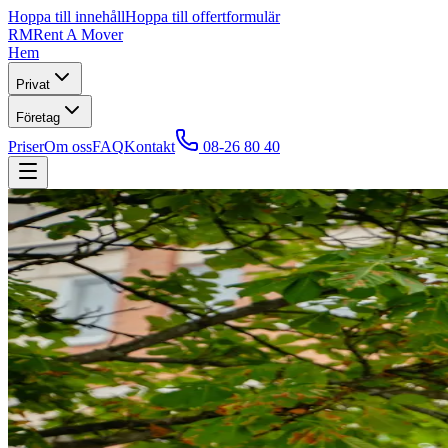
Hoppa till innehåll
Hoppa till offertformulär
RM
Rent A Mover
Hem
Privat
Företag
Priser
Om oss
FAQ
Kontakt
08-26 80 40