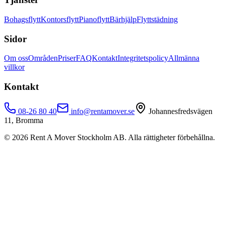
Bohagsflytt
Kontorsflytt
Pianoflytt
Bärhjälp
Flyttstädning
Sidor
Om oss
Områden
Priser
FAQ
Kontakt
Integritetspolicy
Allmänna
villkor
Kontakt
08-26 80 40
info@rentamover.se
Johannesfredsvägen
11, Bromma
©
2026
Rent A Mover Stockholm AB. Alla rättigheter förbehållna.