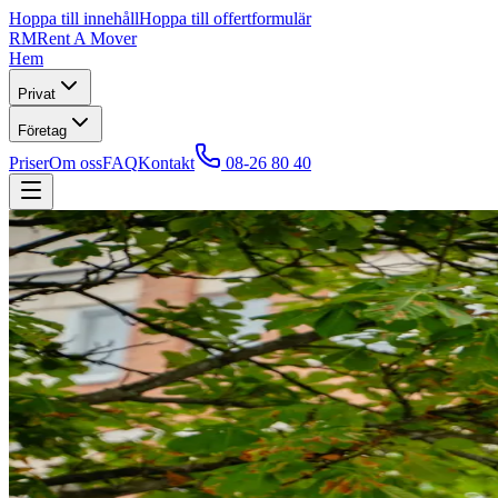
Hoppa till innehåll
Hoppa till offertformulär
RM
Rent A Mover
Hem
Privat
Företag
Priser
Om oss
FAQ
Kontakt
08-26 80 40