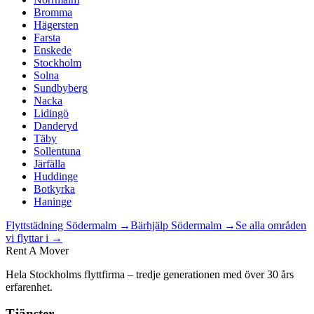
Bromma
Hägersten
Farsta
Enskede
Stockholm
Solna
Sundbyberg
Nacka
Lidingö
Danderyd
Täby
Sollentuna
Järfälla
Huddinge
Botkyrka
Haninge
Flyttstädning
Södermalm
→
Bärhjälp
Södermalm
→
Se alla områden
vi flyttar i →
Rent A Mover
Hela Stockholms flyttfirma – tredje generationen med över 30 års
erfarenhet.
Tjänster