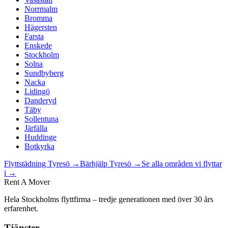
Norrmalm
Bromma
Hägersten
Farsta
Enskede
Stockholm
Solna
Sundbyberg
Nacka
Lidingö
Danderyd
Täby
Sollentuna
Järfälla
Huddinge
Botkyrka
Flyttstädning
Tyresö
→
Bärhjälp
Tyresö
→
Se alla områden vi flyttar
i →
Rent A Mover
Hela Stockholms flyttfirma – tredje generationen med över 30 års
erfarenhet.
Tjänster