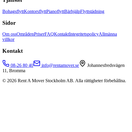
Bohagsflytt
Kontorsflytt
Pianoflytt
Bärhjälp
Flyttstädning
Sidor
Om oss
Områden
Priser
FAQ
Kontakt
Integritetspolicy
Allmänna
villkor
Kontakt
08-26 80 40
info@rentamover.se
Johannesfredsvägen
11, Bromma
©
2026
Rent A Mover Stockholm AB. Alla rättigheter förbehållna.