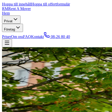
Hoppa till innehåll
Hoppa till offertformulär
RM
Rent A Mover
Hem
Privat
Företag
Priser
Om oss
FAQ
Kontakt
08-26 80 40