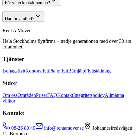
Får vi en kontaktperson?
Hur får vi offert?
Rent A Mover
Hela Stockholms flyttfirma – tredje generationen med över 30 års
erfarenhet.
Tjänster
Bohagsflytt
Kontorsflytt
Pianoflytt
Bärhjälp
Flyttstädning
Sidor
Om oss
Områden
Priser
FAQ
Kontakt
Integritetspolicy
Allmänna
villkor
Kontakt
08-26 80 40
info@rentamover.se
Johannesfredsvägen
11, Bromma