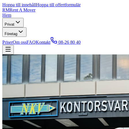
Hoppa till innehåll
Hoppa till offertformulär
RM
Rent A Mover
Hem
Privat
Företag
Priser
Om oss
FAQ
Kontakt
08-26 80 40