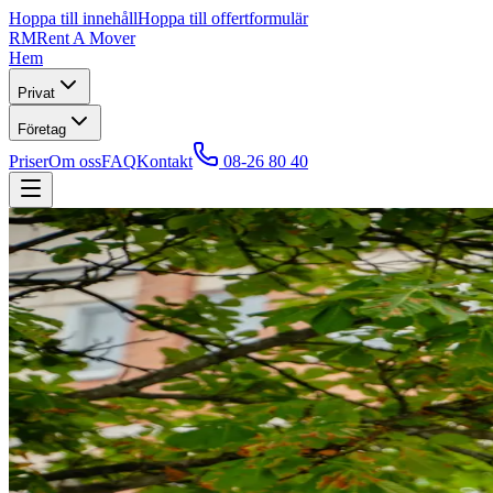
Hoppa till innehåll
Hoppa till offertformulär
RM
Rent A Mover
Hem
Privat
Företag
Priser
Om oss
FAQ
Kontakt
08-26 80 40