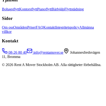
Bohagsflytt
Kontorsflytt
Pianoflytt
Bärhjälp
Flyttstädning
Sidor
Om oss
Områden
Priser
FAQ
Kontakt
Integritetspolicy
Allmänna
villkor
Kontakt
08-26 80 40
info@rentamover.se
Johannesfredsvägen
11, Bromma
©
2026
Rent A Mover Stockholm AB. Alla rättigheter förbehållna.