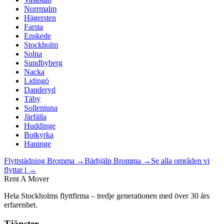
Norrmalm
Hägersten
Farsta
Enskede
Stockholm
Solna
Sundbyberg
Nacka
Lidingö
Danderyd
Täby
Sollentuna
Järfälla
Huddinge
Botkyrka
Haninge
Flyttstädning
Bromma
→
Bärhjälp
Bromma
→
Se alla områden vi
flyttar i →
Rent A Mover
Hela Stockholms flyttfirma – tredje generationen med över 30 års
erfarenhet.
Tjänster