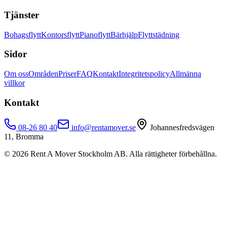
Tjänster
Bohagsflytt
Kontorsflytt
Pianoflytt
Bärhjälp
Flyttstädning
Sidor
Om oss
Områden
Priser
FAQ
Kontakt
Integritetspolicy
Allmänna
villkor
Kontakt
08-26 80 40
info@rentamover.se
Johannesfredsvägen
11, Bromma
©
2026
Rent A Mover Stockholm AB. Alla rättigheter förbehållna.