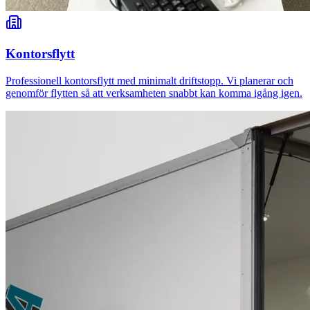
Kontorsflytt
Professionell kontorsflytt med minimalt driftstopp. Vi planerar och
genomför flytten så att verksamheten snabbt kan komma igång igen.