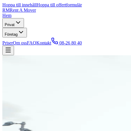
Hoppa till innehåll
Hoppa till offertformulär
RM
Rent A Mover
Hem
Privat
Företag
Priser
Om oss
FAQ
Kontakt
08-26 80 40