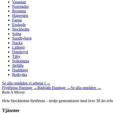
Vasastan
Norrmalm
Bromma
Hägersten
Farsta
Enskede
Stockholm
Solna
Sundbyberg
Nacka
Lidingö
Danderyd
Täby
Sollentuna
Järfälla
Huddinge
Botkyrka
Se alla områden vi arbetar i →
Flyttfirma
Haninge
→
Bärhjälp
Haninge
→
Se alla områden →
Rent A Mover
Hela Stockholms flyttfirma – tredje generationen med över 30 års erfa
Tjänster