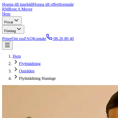
Hoppa till innehåll
Hoppa till offertformulär
RM
Rent A Mover
Hem
Privat
Företag
Priser
Om oss
FAQ
Kontakt
08-26 80 40
Hem
Flyttstädning
Områden
Flyttstädning Haninge