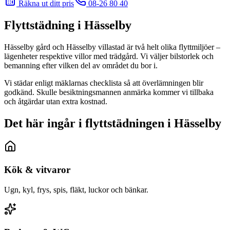
Räkna ut ditt pris
08-26 80 40
Flyttstädning
i Hässelby
Hässelby gård och Hässelby villastad är två helt olika flyttmiljöer –
lägenheter respektive villor med trädgård. Vi väljer bilstorlek och
bemanning efter vilken del av området du bor i.
Vi städar enligt mäklarnas checklista så att överlämningen blir
godkänd. Skulle besiktningsmannen anmärka kommer vi tillbaka
och åtgärdar utan extra kostnad.
Det här ingår i flyttstädningen i Hässelby
Kök & vitvaror
Ugn, kyl, frys, spis, fläkt, luckor och bänkar.