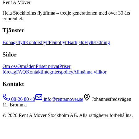
Rent A Mover
Hela Stockholms flyttfirma – tredje generationen med över 30 års
erfarenhet.
Tjänster
Bohagsflytt
Kontorsflytt
Pianoflytt
Bärhjälp
Flyttstädning
Sidor
Om oss
Områden
Priser privat
Priser
företag
FAQ
Kontakt
Integritetspolicy
Allmänna villkor
Kontakt
08-26 80 40
info@rentamover.se
Johannesfredsvägen
11, Bromma
©
2026
Rent A Mover Stockholm AB. Alla rättigheter förbehållna.