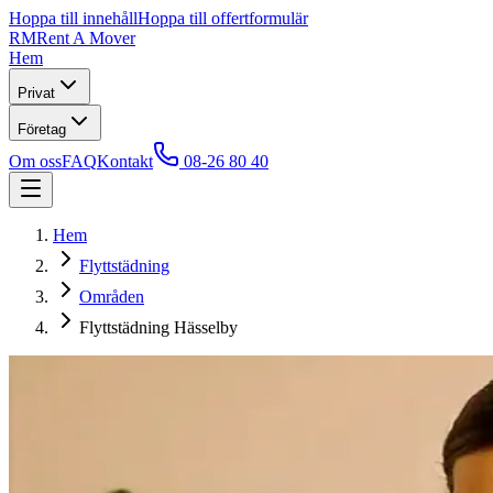
Hoppa till innehåll
Hoppa till offertformulär
RM
Rent A Mover
Hem
Privat
Företag
Om oss
FAQ
Kontakt
08-26 80 40
Hem
Flyttstädning
Områden
Flyttstädning Hässelby