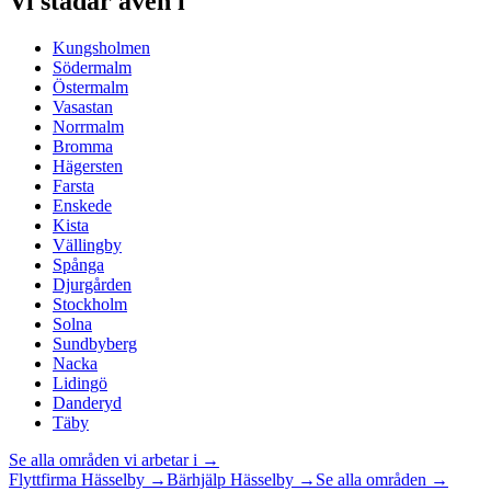
Vi städar även i
Kungsholmen
Södermalm
Östermalm
Vasastan
Norrmalm
Bromma
Hägersten
Farsta
Enskede
Kista
Vällingby
Spånga
Djurgården
Stockholm
Solna
Sundbyberg
Nacka
Lidingö
Danderyd
Täby
Se alla områden vi arbetar i →
Flyttfirma
Hässelby
→
Bärhjälp
Hässelby
→
Se alla områden →