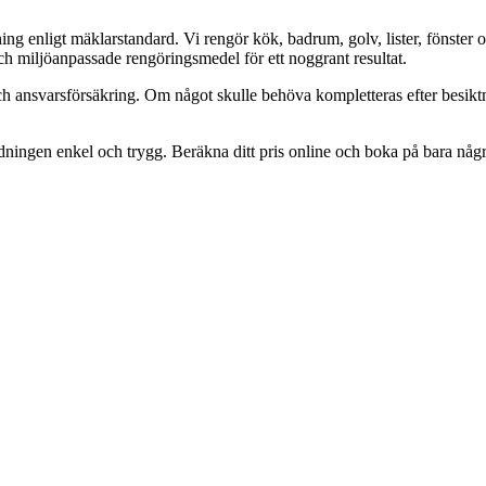
 enligt mäklarstandard. Vi rengör kök, badrum, golv, lister, fönster och
ch miljöanpassade rengöringsmedel för ett noggrant resultat.
i och ansvarsförsäkring. Om något skulle behöva kompletteras efter bes
städningen enkel och trygg. Beräkna ditt pris online och boka på bara någ