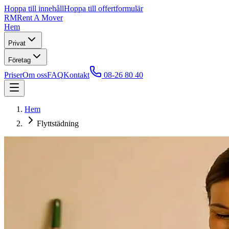
Hoppa till innehåll
Hoppa till offertformulär
RM
Rent A Mover
Hem
Privat
Företag
Priser
Om oss
FAQ
Kontakt
08-26 80 40
Hem
Flyttstädning