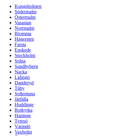
Kungsholmen
Södermalm
Östermalm
Vasastan
Norrmalm
Bromma
Hägersten
Farsta
Enskede
Stockholm
Solna
Sundbyberg
Nacka
Lidingö
Danderyd
Täby
Sollentuna
Järfälla
Huddinge
Botkyrka
Haninge
Tyresö
Värmdö
Vaxholm