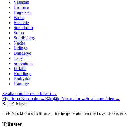
Vasastan
Bromma
Hägersten
Farsta
Enskede
Stockholm
Solna
Sundbyberg
Nacka
Lidingö
Danderyd
Täby
Sollentuna
Järfälla
Huddinge
Botkyrka
Haninge
Se alla områden vi arbetar i →
Flyttfirma
Norrmalm
→
Bärhjälp
Norrmalm
→
Se alla områden →
Rent A Mover
Hela Stockholms flyttfirma – tredje generationen med över 30 års erfa
Tjänster