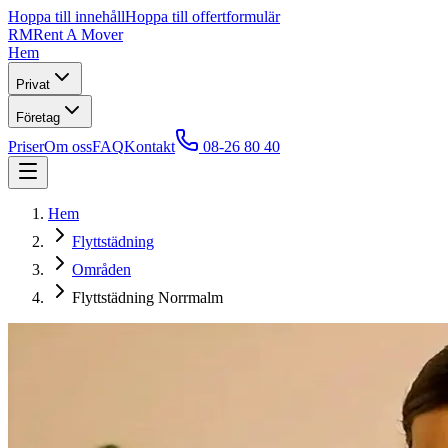
Hoppa till innehåll
Hoppa till offertformulär
RM
Rent A Mover
Hem
Privat
Företag
Priser
Om oss
FAQ
Kontakt
08-26 80 40
Hem
Flyttstädning
Områden
Flyttstädning Norrmalm