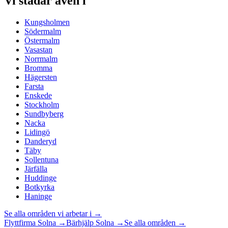
Vi städar även i
Kungsholmen
Södermalm
Östermalm
Vasastan
Norrmalm
Bromma
Hägersten
Farsta
Enskede
Stockholm
Sundbyberg
Nacka
Lidingö
Danderyd
Täby
Sollentuna
Järfälla
Huddinge
Botkyrka
Haninge
Se alla områden vi arbetar i →
Flyttfirma
Solna
→
Bärhjälp
Solna
→
Se alla områden →