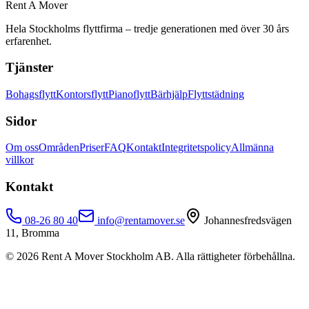
Rent A Mover
Hela Stockholms flyttfirma – tredje generationen med över 30 års
erfarenhet.
Tjänster
Bohagsflytt
Kontorsflytt
Pianoflytt
Bärhjälp
Flyttstädning
Sidor
Om oss
Områden
Priser
FAQ
Kontakt
Integritetspolicy
Allmänna
villkor
Kontakt
08-26 80 40
info@rentamover.se
Johannesfredsvägen
11, Bromma
©
2026
Rent A Mover Stockholm AB. Alla rättigheter förbehållna.