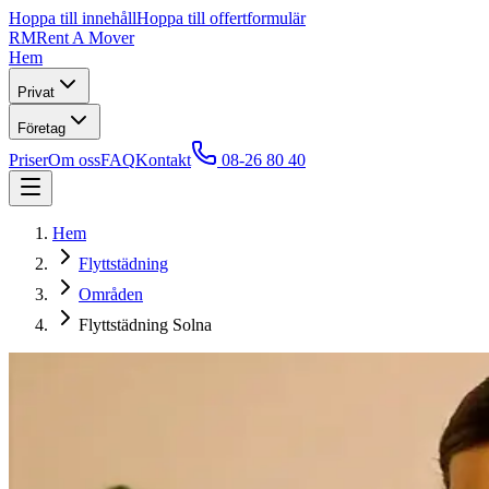
Hoppa till innehåll
Hoppa till offertformulär
RM
Rent A Mover
Hem
Privat
Företag
Priser
Om oss
FAQ
Kontakt
08-26 80 40
Hem
Flyttstädning
Områden
Flyttstädning Solna