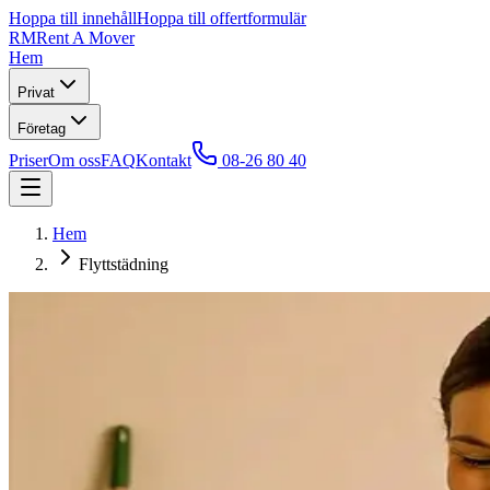
Hoppa till innehåll
Hoppa till offertformulär
RM
Rent A Mover
Hem
Privat
Företag
Priser
Om oss
FAQ
Kontakt
08-26 80 40
Hem
Flyttstädning