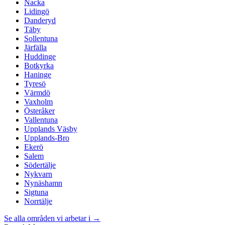
Nacka
Lidingö
Danderyd
Täby
Sollentuna
Järfälla
Huddinge
Botkyrka
Haninge
Tyresö
Värmdö
Vaxholm
Österåker
Vallentuna
Upplands Väsby
Upplands-Bro
Ekerö
Salem
Södertälje
Nykvarn
Nynäshamn
Sigtuna
Norrtälje
Se alla områden vi arbetar i →