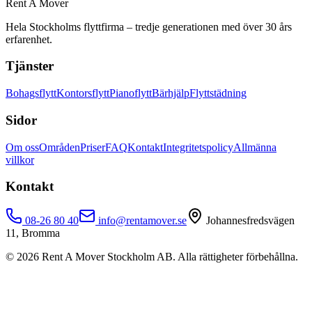
Rent A Mover
Hela Stockholms flyttfirma – tredje generationen med över 30 års
erfarenhet.
Tjänster
Bohagsflytt
Kontorsflytt
Pianoflytt
Bärhjälp
Flyttstädning
Sidor
Om oss
Områden
Priser
FAQ
Kontakt
Integritetspolicy
Allmänna
villkor
Kontakt
08-26 80 40
info@rentamover.se
Johannesfredsvägen
11, Bromma
©
2026
Rent A Mover Stockholm AB. Alla rättigheter förbehållna.