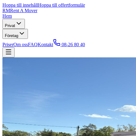
Hoppa till innehåll
Hoppa till offertformulär
RM
Rent A Mover
Hem
Privat
Företag
Priser
Om oss
FAQ
Kontakt
08-26 80 40