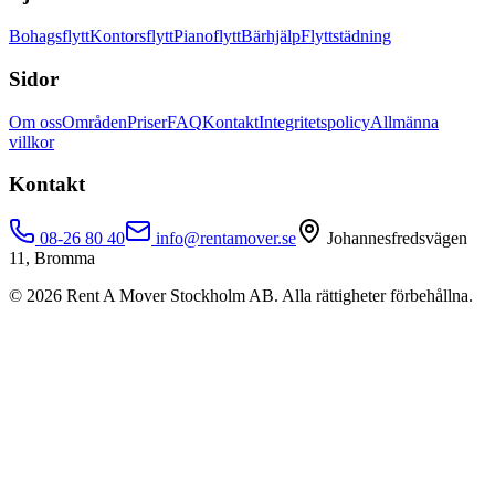
Bohagsflytt
Kontorsflytt
Pianoflytt
Bärhjälp
Flyttstädning
Sidor
Om oss
Områden
Priser
FAQ
Kontakt
Integritetspolicy
Allmänna
villkor
Kontakt
08-26 80 40
info@rentamover.se
Johannesfredsvägen
11, Bromma
©
2026
Rent A Mover Stockholm AB. Alla rättigheter förbehållna.