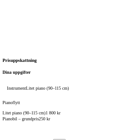
Använd RUT-avdrag
50% avdrag på arbetskostnaden
Prisuppskattning
Dina uppgifter
Instrument
Litet piano (90–115 cm)
Pianoflytt
Litet piano (90–115 cm)
1 800 kr
Pianobil – grundpris
250 kr