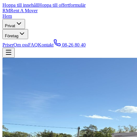
Hoppa till innehåll
Hoppa till offertformulär
RM
Rent A Mover
Hem
Privat
Företag
Priser
Om oss
FAQ
Kontakt
08-26 80 40