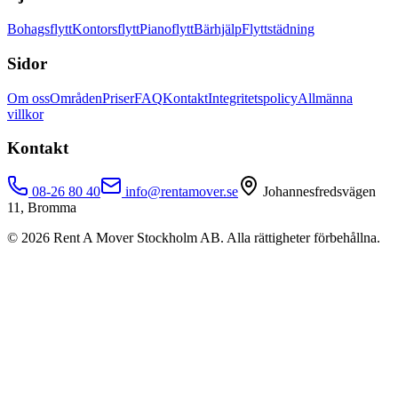
Bohagsflytt
Kontorsflytt
Pianoflytt
Bärhjälp
Flyttstädning
Sidor
Om oss
Områden
Priser
FAQ
Kontakt
Integritetspolicy
Allmänna
villkor
Kontakt
08-26 80 40
info@rentamover.se
Johannesfredsvägen
11, Bromma
©
2026
Rent A Mover Stockholm AB. Alla rättigheter förbehållna.