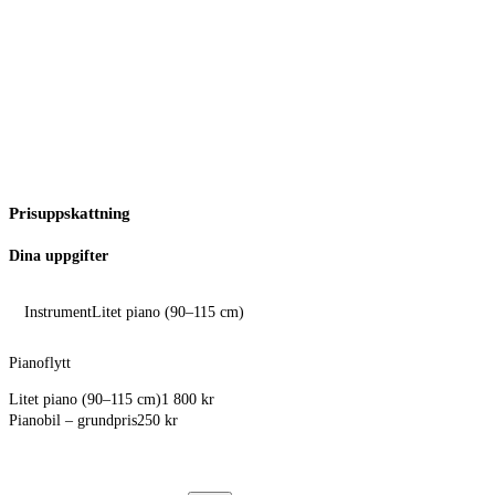
Använd RUT-avdrag
50% avdrag på arbetskostnaden
Prisuppskattning
Dina uppgifter
Instrument
Litet piano (90–115 cm)
Pianoflytt
Litet piano (90–115 cm)
1 800 kr
Pianobil – grundpris
250 kr