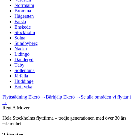
Norrmalm
Bromma
Hägersten
Farsta
Enskede
Stockholm
Solna
Sundbyberg
Nacka
Lidingö
Danderyd
Täby
Sollentuna
Järfälla
Huddinge
Botkyrka
Flyttstädning
Ekerö
→
Bärhjälp
Ekerö
→
Se alla områden vi flyttar i
→
Rent A Mover
Hela Stockholms flyttfirma – tredje generationen med över 30 års
erfarenhet.
Tjänster