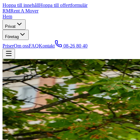
Hoppa till innehåll
Hoppa till offertformulär
RM
Rent A Mover
Hem
Privat
Företag
Priser
Om oss
FAQ
Kontakt
08-26 80 40