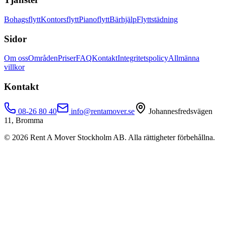
Bohagsflytt
Kontorsflytt
Pianoflytt
Bärhjälp
Flyttstädning
Sidor
Om oss
Områden
Priser
FAQ
Kontakt
Integritetspolicy
Allmänna
villkor
Kontakt
08-26 80 40
info@rentamover.se
Johannesfredsvägen
11, Bromma
©
2026
Rent A Mover Stockholm AB. Alla rättigheter förbehållna.