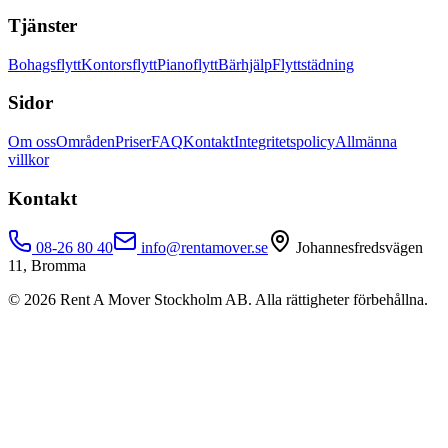
Tjänster
Bohagsflytt
Kontorsflytt
Pianoflytt
Bärhjälp
Flyttstädning
Sidor
Om oss
Områden
Priser
FAQ
Kontakt
Integritetspolicy
Allmänna
villkor
Kontakt
08-26 80 40
info@rentamover.se
Johannesfredsvägen
11, Bromma
©
2026
Rent A Mover Stockholm AB. Alla rättigheter förbehållna.