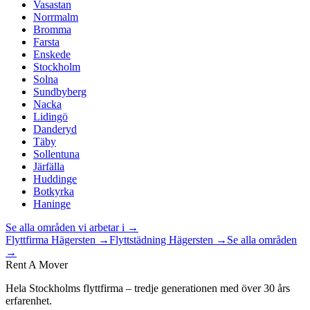
Vasastan
Norrmalm
Bromma
Farsta
Enskede
Stockholm
Solna
Sundbyberg
Nacka
Lidingö
Danderyd
Täby
Sollentuna
Järfälla
Huddinge
Botkyrka
Haninge
Se alla områden vi arbetar i →
Flyttfirma
Hägersten
→
Flyttstädning
Hägersten
→
Se alla områden
→
Rent A Mover
Hela Stockholms flyttfirma – tredje generationen med över 30 års
erfarenhet.