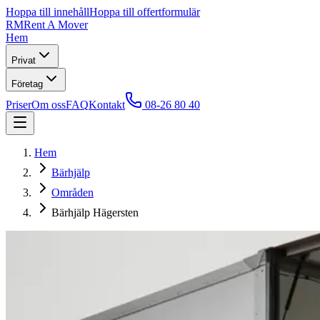
Hoppa till innehåll
Hoppa till offertformulär
RM
Rent A Mover
Hem
Privat
Företag
Priser
Om oss
FAQ
Kontakt
08-26 80 40
Hem
Bärhjälp
Områden
Bärhjälp Hägersten