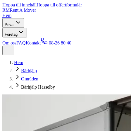
Hoppa till innehåll
Hoppa till offertformulär
RM
Rent A Mover
Hem
Privat
Företag
Om oss
FAQ
Kontakt
08-26 80 40
Hem
Bärhjälp
Områden
Bärhjälp Hässelby