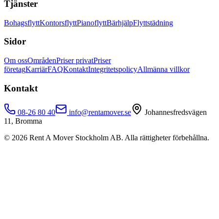
Tjänster
Bohagsflytt
Kontorsflytt
Pianoflytt
Bärhjälp
Flyttstädning
Sidor
Om oss
Områden
Priser privat
Priser
företag
Karriär
FAQ
Kontakt
Integritetspolicy
Allmänna villkor
Kontakt
08-26 80 40
info@rentamover.se
Johannesfredsvägen
11, Bromma
©
2026
Rent A Mover Stockholm AB. Alla rättigheter förbehållna.