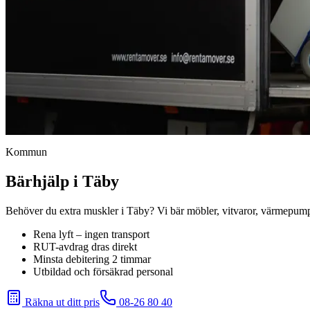
Kommun
Bärhjälp i Täby
Behöver du extra muskler i Täby? Vi bär möbler, vitvaror, värmepum
Rena lyft – ingen transport
RUT-avdrag dras direkt
Minsta debitering 2 timmar
Utbildad och försäkrad personal
Räkna ut ditt pris
08-26 80 40