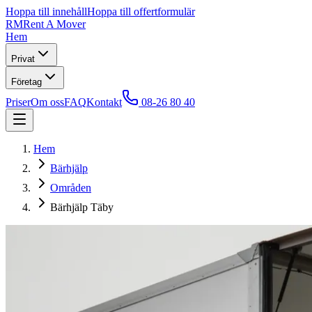
Hoppa till innehåll
Hoppa till offertformulär
RM
Rent A Mover
Hem
Privat
Företag
Priser
Om oss
FAQ
Kontakt
08-26 80 40
Hem
Bärhjälp
Områden
Bärhjälp Täby