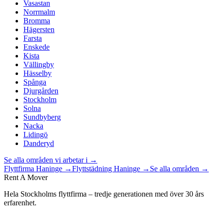
Vasastan
Norrmalm
Bromma
Hägersten
Farsta
Enskede
Kista
Vällingby
Hässelby
Spånga
Djurgården
Stockholm
Solna
Sundbyberg
Nacka
Lidingö
Danderyd
Se alla områden vi arbetar i →
Flyttfirma
Haninge
→
Flyttstädning
Haninge
→
Se alla områden →
Rent A Mover
Hela Stockholms flyttfirma – tredje generationen med över 30 års
erfarenhet.