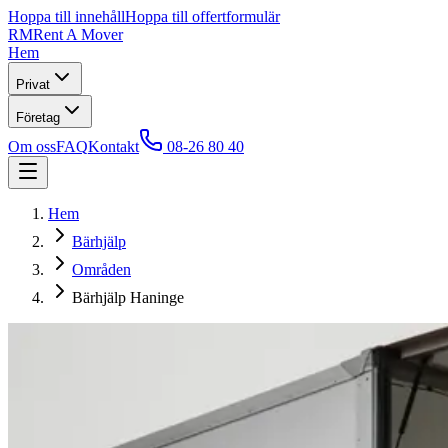
Hoppa till innehåll
Hoppa till offertformulär
RM
Rent A Mover
Hem
Privat
Företag
Om oss
FAQ
Kontakt
08-26 80 40
Hem
Bärhjälp
Områden
Bärhjälp Haninge