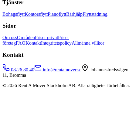
Tjänster
Bohagsflytt
Kontorsflytt
Pianoflytt
Bärhjälp
Flyttstädning
Sidor
Om oss
Områden
Priser privat
Priser
företag
FAQ
Kontakt
Integritetspolicy
Allmänna villkor
Kontakt
08-26 80 40
info@rentamover.se
Johannesfredsvägen
11, Bromma
©
2026
Rent A Mover Stockholm AB. Alla rättigheter förbehållna.