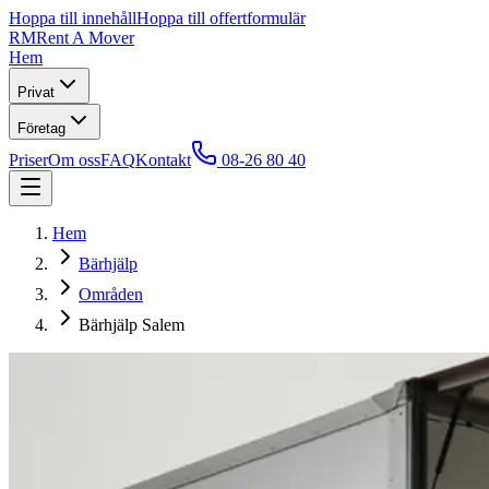
Hoppa till innehåll
Hoppa till offertformulär
RM
Rent A Mover
Hem
Privat
Företag
Priser
Om oss
FAQ
Kontakt
08-26 80 40
Hem
Bärhjälp
Områden
Bärhjälp Salem