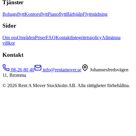
Tjänster
Bohagsflytt
Kontorsflytt
Pianoflytt
Bärhjälp
Flyttstädning
Sidor
Om oss
Områden
Priser
FAQ
Kontakt
Integritetspolicy
Allmänna
villkor
Kontakt
08-26 80 40
info@rentamover.se
Johannesfredsvägen
11, Bromma
©
2026
Rent A Mover Stockholm AB. Alla rättigheter förbehållna.