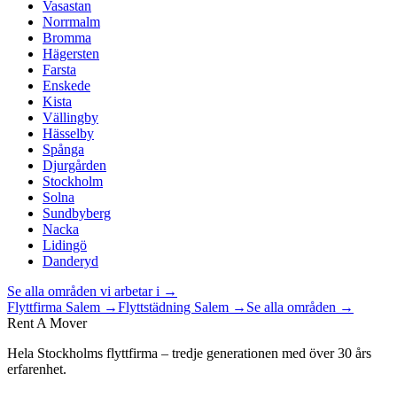
Vasastan
Norrmalm
Bromma
Hägersten
Farsta
Enskede
Kista
Vällingby
Hässelby
Spånga
Djurgården
Stockholm
Solna
Sundbyberg
Nacka
Lidingö
Danderyd
Se alla områden vi arbetar i →
Flyttfirma
Salem
→
Flyttstädning
Salem
→
Se alla områden →
Rent A Mover
Hela Stockholms flyttfirma – tredje generationen med över 30 års
erfarenhet.