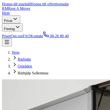
Hoppa till innehåll
Hoppa till offertformulär
RM
Rent A Mover
Hem
Privat
Företag
Priser
Om oss
FAQ
Kontakt
08-26 80 40
Hem
Bärhjälp
Områden
Bärhjälp Sollentuna