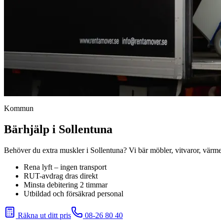
Kommun
Bärhjälp i Sollentuna
Behöver du extra muskler i Sollentuna? Vi bär möbler, vitvaror, vär
Rena lyft – ingen transport
RUT-avdrag dras direkt
Minsta debitering 2 timmar
Utbildad och försäkrad personal
Räkna ut ditt pris
08-26 80 40